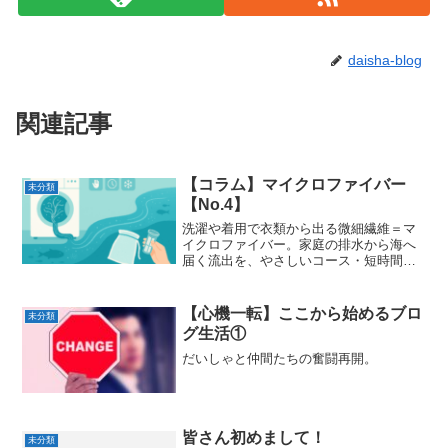
daisha-blog
関連記事
【コラム】マイクロファイバー
未分類
【No.4】
洗濯や着用で衣類から出る微細繊維＝マ
イクロファイバー。家庭の排水から海へ
届く流出を、やさしいコース・短時間・
冷水・ネット／外付けフィルター・別洗
いなど“今日からできる8つの対策”で減ら
します。
【心機一転】ここから始めるブロ
未分類
グ生活①
だいしゃと仲間たちの奮闘再開。
皆さん初めまして！
未分類