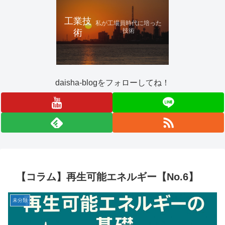
工業技
私が工場員時代に培った
技術
術
daisha-blogをフォローしてね！
【コラム】再生可能エネルギー【No.6】
未分類