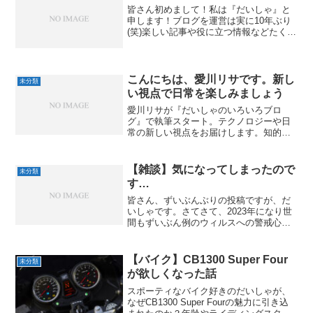
皆さん初めまして！私は『だいしゃ』と
申します！ブログを運営は実に10年ぶり
(笑)楽しい記事や役に立つ情報などたくさ
ん展開していきたいと思いますので、是
非ともよろしくお願い致します！
こんにちは、愛川リサです。新し
未分類
い視点で日常を楽しみましょう
愛川リサが『だいしゃのいろいろブロ
グ』で執筆スタート。テクノロジーや日
常の新しい視点をお届けします。知的で
柔らかい語り口で、一緒に未来を見つめ
ましょう。
【雑談】気になってしまったので
未分類
す…
皆さん、ずいぶんぶりの投稿ですが、だ
いしゃです。さてさて、2023年になり世
間もずいぶん例のウィルスへの警戒心が
薄れてしまっていますが皆さんは気をつ
けていますか？私は2022年11月にそれに
罹患してしまいました…あれ？抗体ある
【バイク】CB1300 Super Four
未分類
んじゃね？と思...
が欲しくなった話
スポーティなバイク好きのだいしゃが、
なぜCB1300 Super Fourの魅力に引き込