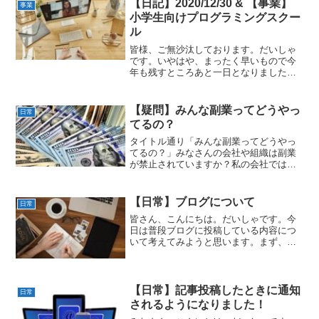
なので、興味のな...
【日記】2020/12/30 & 【事業】
事業
小学生向けプログラミングスクー
ル
皆様、ご無沙汰しております。だいしゃ
です。いやはや、まったく早いもので今
年も残すところあと一日となりました。
皆さんの2020年はいかがだったでしょう
か？やはり一番は2020年早々に発生した
『新型コロナウィルス』の影響でしょう
【疑問】みんな副業ってどうやっ
日常
か？私もコロナの...
てるの？
タイトル通り「みんな副業ってどうやっ
てるの？」みなさんの会社や組織は副業
が禁止されていますか？私の会社では、
副業大歓迎！なんせ私もこうやってアフ
ィリエイトによる副収入を狙ってますか
らね(笑)私が「副業」というものに興味を
【日常】ブログについて
日常
持ったのは22～23...
皆さん、こんにちは。だいしゃです。今
日は普段ブログに投稿している内容につ
いて考えてみようと思います。まず、自
分で読み返してみて思ったこと。目が楽
しくない！読みに来てくれた人に楽しん
でもらうにはどうしたら良いのか…これ
が今一番の難題です…ブロ...
【日常】記事投稿したときに通知
日常
されるようになりました！