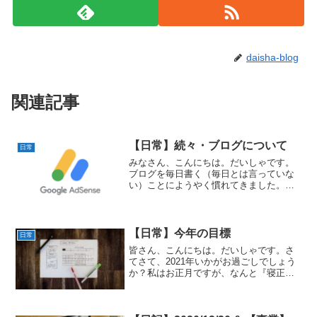
daisha-blog
関連記事
【日常】続々・ブログについて
日常
みなさん、こんにちは。だいしゃです。
ブログを毎日書く（毎日とは言っていな
い）ことにようやく慣れてきました。人
間、やらなきゃなと思うことがあれば何
とかなれるものですね。さて、こんな感
じで始まりましたが今日のトピックはタ
イトル通り、またもやブロ...
【日常】今年の目標
日常
皆さん、こんにちは。だいしゃです。さ
てさて、2021年いかがお過ごしでしょう
か？私はお正月ですが、なんと『寝正
月』でした(笑)見事に正月太り…今日は
2021年の抱負というか目標を書いていこ
うかと思います！あくまで個人的な目標