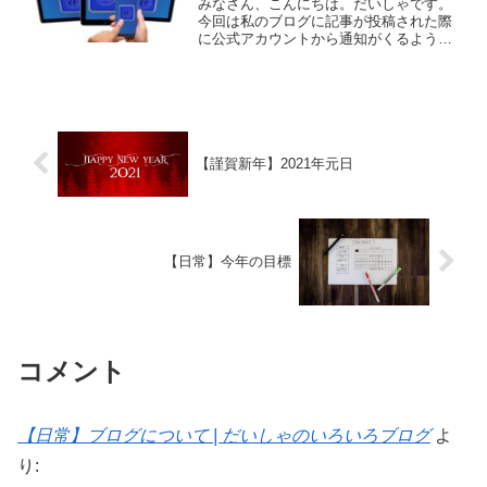
みなさん、こんにちは。だいしゃです。
今回は私のブログに記事が投稿された際
に公式アカウントから通知がくるよう設
定しました！まだまだ公式アカウントの
友達人数はいませんので、みなさん宜し
くお願いします！(笑)⇓LINE公式アカウン
トです！今回の記...
【謹賀新年】2021年元日
【日常】今年の目標
コメント
【日常】ブログについて | だいしゃのいろいろブログ
よ
り: