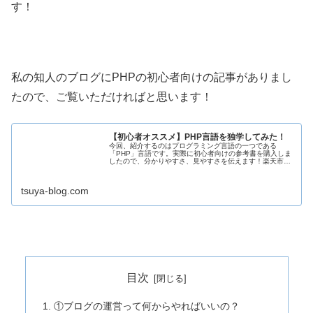
す！
私の知人のブログにPHPの初心者向けの記事がありまし
たので、ご覧いただければと思います！
【初心者オススメ】PHP言語を独学してみた！
今回、紹介するのはプログラミング言語の一つである
「PHP」言語です。実際に初心者向けの参考書を購入しま
したので、分かりやすさ、見やすさを伝えます！楽天市場
早速ですが、PHP言語はどのようなものかを紹介します。
PHP言語の特徴多くのWebサイ
tsuya-blog.com
目次
①ブログの運営って何からやればいいの？